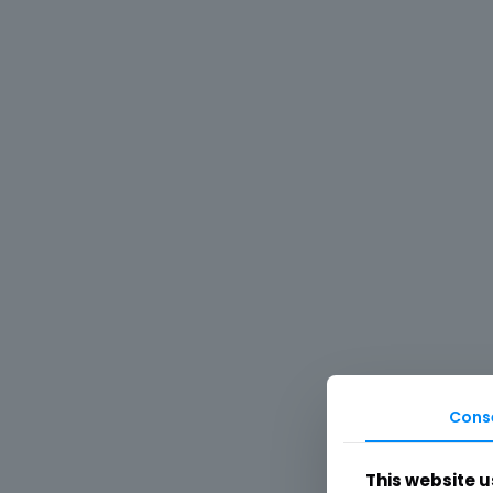
Cons
This website u