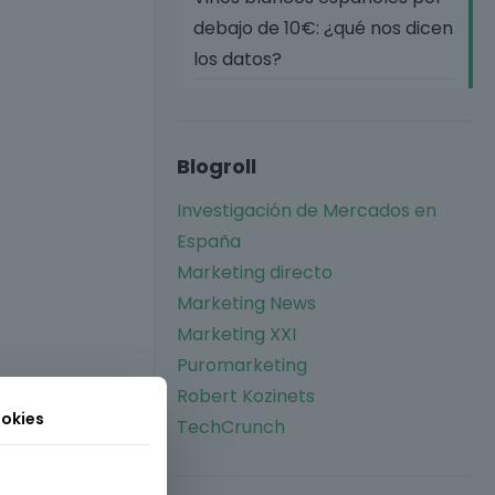
debajo de 10€: ¿qué nos dicen
los datos?
Blogroll
Investigación de Mercados en
España
Marketing directo
Marketing News
Marketing XXI
Puromarketing
Robert Kozinets
okies
TechCrunch