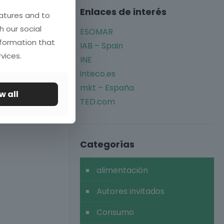
Enlaces de interés
atures and to
h our social
ESOMAR
nformation that
IAB – Spain
vices.
INE
inteco.es
mkt – España
w all
TED.com
Categorías
alimentación
Autores invitados
Consumo