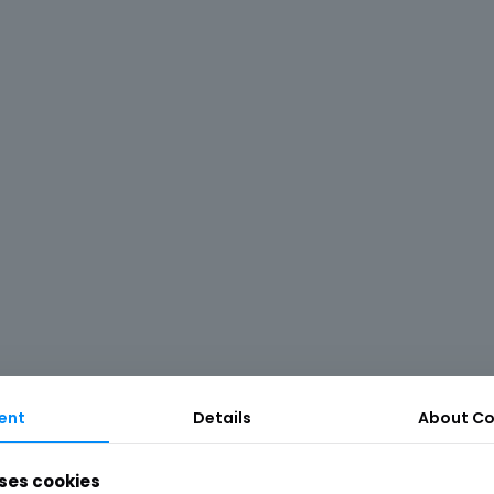
ent
Details
About
Co
ses cookies