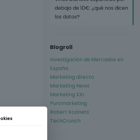
debajo de 10€: ¿qué nos dicen
los datos?
Blogroll
Investigación de Mercados en
España
Marketing directo
Marketing News
Marketing XXI
Puromarketing
Robert Kozinets
okies
TechCrunch