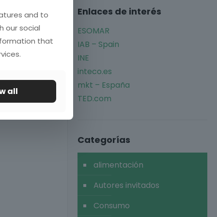
Enlaces de interés
atures and to
h our social
ESOMAR
nformation that
IAB – Spain
vices.
INE
inteco.es
mkt – España
w all
TED.com
Categorías
alimentación
Autores invitados
Consumo