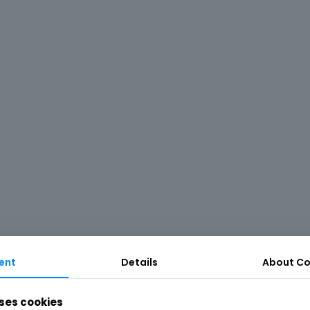
ent
Details
About
Co
ses cookies