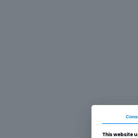
Cons
This website u