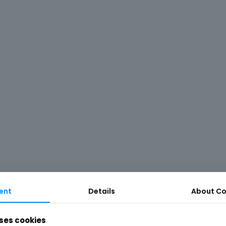
ent
Details
About
Co
ses cookies