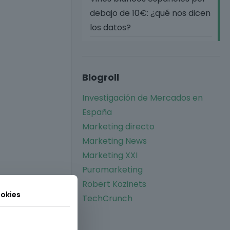
debajo de 10€: ¿qué nos dicen
los datos?
Blogroll
Investigación de Mercados en
España
Marketing directo
Marketing News
Marketing XXI
Puromarketing
Robert Kozinets
okies
TechCrunch