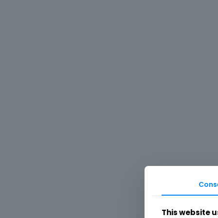
Cons
This website u