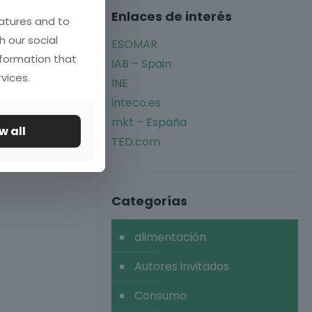
Enlaces de interés
atures and to
h our social
ESOMAR
nformation that
IAB – Spain
vices.
INE
inteco.es
mkt – España
w all
TED.com
Categorías
alimentación
Autores invitados
Consumo