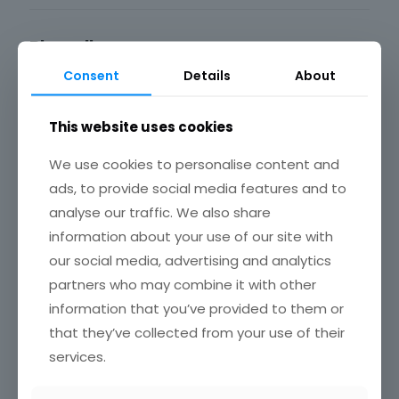
Blogroll
Consent
Details
About
Investigación de Mercados en España
Marketing directo
Marketing News
This website uses cookies
Marketing XXI
Puromarketing
Robert Kozinets
We use cookies to personalise content and
TechCrunch
ads, to provide social media features and to
analyse our traffic. We also share
information about your use of our site with
Enlaces de interés
our social media, advertising and analytics
ESOMAR
partners who may combine it with other
IAB – Spain
information that you’ve provided to them or
INE
that they’ve collected from your use of their
inteco.es
mkt – España
services.
TED.com