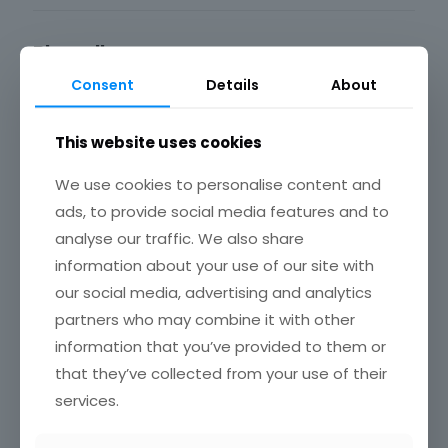
Blogroll
Consent
Details
About
Investigación de Mercados en España
Marketing directo
Marketing News
This website uses cookies
Marketing XXI
Puromarketing
Robert Kozinets
We use cookies to personalise content and
TechCrunch
ads, to provide social media features and to
analyse our traffic. We also share
information about your use of our site with
Enlaces de interés
our social media, advertising and analytics
ESOMAR
partners who may combine it with other
IAB – Spain
information that you’ve provided to them or
INE
that they’ve collected from your use of their
inteco.es
mkt – España
services.
TED.com