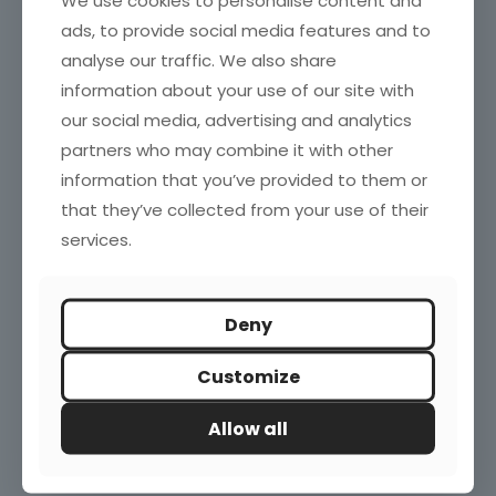
Vinos blancos españoles por debajo de 10€: ¿qué
ads, to provide social media features and to
nos dicen los datos?
analyse our traffic. We also share
information about your use of our site with
our social media, advertising and analytics
Blogroll
partners who may combine it with other
information that you’ve provided to them or
Investigación de Mercados en España
Marketing directo
that they’ve collected from your use of their
Marketing News
services.
Marketing XXI
Puromarketing
Robert Kozinets
TechCrunch
Deny
Customize
Enlaces de interés
Allow all
ESOMAR
IAB – Spain
INE