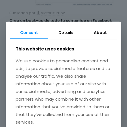
Publicado por
Victor Iturrioz
Crea un back-up de todo tu contenido en Facebook
Día a día, Facebook sigue trabajando para multiplicar y
Consent
Details
About
perfeccionar las funcionalidades que ofrece la
plataforma. Una de las más recientes permite a los
usuarios crear un
[…]
This website uses cookies
Más
We use cookies to personalise content and
ads, to provide social media features and to
analyse our traffic. We also share
13 diciembre, 2011
information about your use of our site with
our social media, advertising and analytics
partners who may combine it with other
information that you’ve provided to them or
that they’ve collected from your use of their
services.