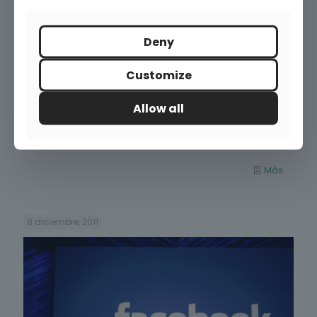
Deny
Publicado por
Victor Iturrioz
Customize
Tutorial de Google Places
Allow all
¿Qué es Google Places? Según el propio Google, it
connects you with the places you love. En el mundo del
marketing online orientado a empresa, puede
[…]
Más
8 diciembre, 2011