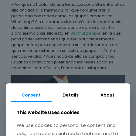
¿Por qué no hablar de una temática concreta entre otros
aficionados a lo mismo? ¿Por qué no aumentar la
privacidad con redes como los grupos creados en
WhatsApp? Sin olvidarnos claro está, de la importancia
de sentirse exclusivos, estar dentro de una élite… Un
claro ejemplo de ello está en
Beatiful people
, en la que
para poder entrar tienes que ser lo suficientemente
guapo como para convencer a sus moderadores de
que mereces estar entre su club de guapos. ¿Tenía
sentido, verdad? Pues nada de ello se cumplió y los
usuarios continuaron prefiriendo las redes sociales
conocidas como Twitter, Facebook o Instagram.
Consent
Details
About
This website uses cookies
We use cookies to personalise content and
ads, to provide social media features and to