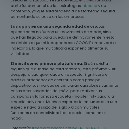
creció en un 200%. En este contexto, el vídeo formará
parte fundamental de las estrategias
Inbound
y de
contenido, ya que esta tendencia de Marketing seguirá
aumentando su peso en las empresas.
Las app vivirán una segunda edad de oro
. Las
aplicaciones no fueron un movimiento de moda, sino
que han llegado para quedarse definitivamente. Y esto
es debido a que el todopoderoso GOOGLE empezará a
indexarlas, lo que multiplicará exponencialmente su
visibilidad.
El móvil como primera plataforma
. Si aún existía
alguien que dudase de esta máximo, este próximo 2016
despejará cualquier duda al respecto. Significará el
adiós al ordenador de escritorio como principal
dispositivo. Las marcas se centrarán casi obsesivamente
en las peculiaridades del móvil para realizar sus
campañas y la famosa etiqueta «mobile first» pasará a
«mobile only one». Muchos expertos lo encumbran a una
especie navaja suiza del siglo XXI con múltiples
funciones de conectividad tanto social como en el
hogar.
Fotografía:
freedigitalphotos.net by KROMKRATHOG