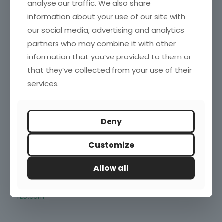
analyse our traffic. We also share
information about your use of our site with
Blogroll
our social media, advertising and analytics
Investigación de Mercados en España
partners who may combine it with other
Marketing directo
Marketing News
information that you’ve provided to them or
Marketing XXI
that they’ve collected from your use of their
Puromarketing
Robert Kozinets
services.
TechCrunch
Deny
Enlaces de interés
Customize
ESOMAR
IAB – Spain
Allow all
INE
inteco.es
mkt – España
TED.com