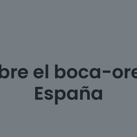
obre el boca-o
España