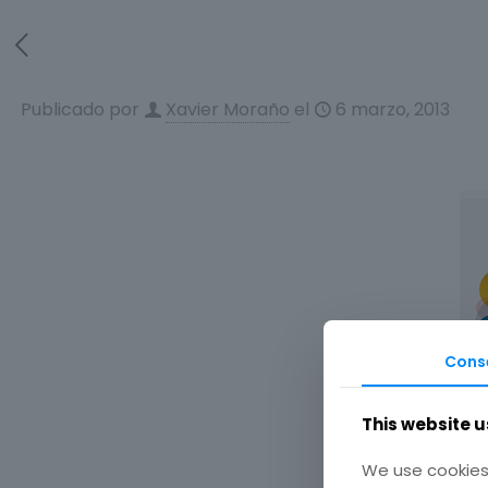
Publicado por
Xavier Moraño
el
6 marzo, 2013
Cons
This website u
We use cookies 