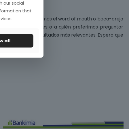
h our social
nformation that
vices.
a” en el que analizamos el word of mouth o boca-oreja
 las recomendaciones o a quién preferimos preguntar
 algunos de los resultados más relevantes. Espero que
w all