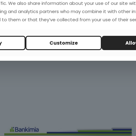
ffic. We also share information about your use of our site wit
ing and analytics partners who may combine it with other i
 to them or that they’ve collected from your use of their ser
estro último estudio “State of the Art del Wom en Españ
, entre otros aspectos hemos analizado cómo se inician
inuación os dejo la infografía que hemos realizado con
y
Customize
Allo