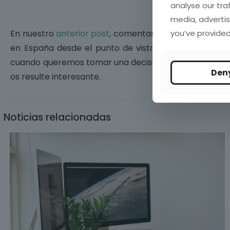
analyse our tra
media, advertis
you’ve provided
En nuestro
anterior post
, comentamos el origen de nu
en España desde el punto de vista online y offline
cuando queremos tomar una decisión de compra. A cont
Den
os resulte interesante.
Noticias relacionadas