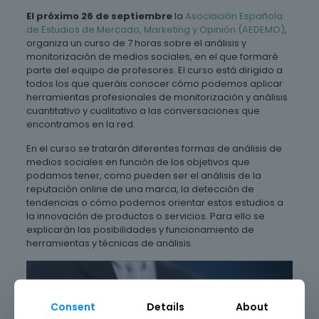
El próximo 26 de septiembre
la
Asociación Española
de Estudios de Mercado, Marketing y Opinión (AEDEMO)
,
organiza un curso de 7 horas sobre el análisis y
monitorización de medios sociales, en el que formaré
parte del equipo de profesores. El curso está dirigido a
todos los que queráis conocer cómo podemos aplicar
herramientas profesionales de monitorización y análisis
cuantitativo y cualitativo a las conversaciones que
encontramos en la red.
En el curso se tratarán diferentes formas de análisis de
medios sociales en función de los objetivos que
podamos tener, como pueden ser el análisis de la
reputación online de una marca, la detección de
tendencias o cómo podemos orientar estos estudios a
la innovación de productos o servicios. Para ello se
explicarán las posibilidades y funcionamiento de
herramientas y técnicas de análisis.
Consent
Details
About