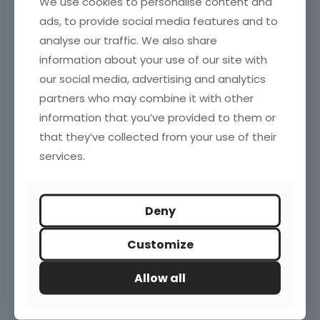
We use cookies to personalise content and
Vinos blancos españoles por debajo de 10€: ¿qué
ads, to provide social media features and to
nos dicen los datos?
analyse our traffic. We also share
information about your use of our site with
our social media, advertising and analytics
Blogroll
partners who may combine it with other
information that you’ve provided to them or
Investigación de Mercados en España
that they’ve collected from your use of their
Marketing directo
Marketing News
services.
Marketing XXI
Puromarketing
Robert Kozinets
TechCrunch
Deny
Customize
Enlaces de interés
Allow all
ESOMAR
IAB – Spain
INE