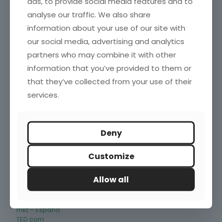
ads, to provide social media features and to
analyse our traffic. We also share
information about your use of our site with
Blogroll
our social media, advertising and analytics
partners who may combine it with other
Investigación de Mercados en España
information that you’ve provided to them or
Marketing directo
Marketing News
that they’ve collected from your use of their
Marketing XXI
services.
Puromarketing
Robert Kozinets
TechCrunch
Deny
Enlaces de interés
Customize
ESOMAR
Allow all
IAB – Spain
INE
inteco.es
mkt – España
TED.com