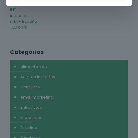
IAB – Spain
INE
inteco.es
mkt – España
TED.com
Categorías
alimentación
Autores invitados
Consumo
email marketing
Entrevistas
Especiales
Estudios
Facebook