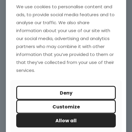
especiales: un mercado que necesita inclusión
We use cookies to personalise content and
ads, to provide social media features and to
Vinos blancos españoles por debajo de 10€: ¿qué
analyse our traffic. We also share
nos dicen los datos?
information about your use of our site with
our social media, advertising and analytics
partners who may combine it with other
Blogroll
information that you’ve provided to them or
that they’ve collected from your use of their
Investigación de Mercados en España
Marketing directo
services.
Marketing News
Marketing XXI
Puromarketing
Robert Kozinets
Deny
TechCrunch
Customize
Enlaces de interés
Allow all
ESOMAR