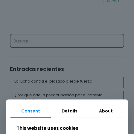
Más
Entradas recientes
La lucha contra el plástico pierde fuerza
¿Por qué cae la preocupación por el cambio
climático?
Consent
Details
About
La preocupación por el cambio climático, en los
niveles más bajos desde 2019
This website uses cookies
Los productos para niños con necesidades