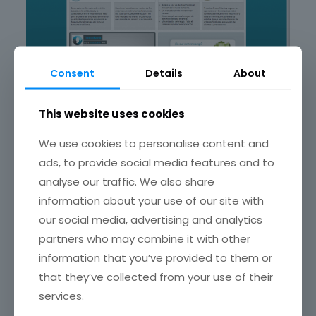
Consent
Details
About
Trocobank nació en un contexto de crisis económica,
This website uses cookies
una de cuyas consecuencias fue la constricción del
crédito por parte de las entidades bancarias. Las
We use cookies to personalise content and
empresas, aunque puedan justificar debidamente su
solvencia, difícilmente reciben préstamos de unos
ads, to provide social media features and to
bancos y unas cajas que no disponen de líquido. Si el
analyse our traffic. We also share
crédito no fluye, la economía no está en condiciones de
information about your use of our site with
escapar de un situación letárgica.
our social media, advertising and analytics
El principal objetivo de Trocobank es conseguir que las
partners who may combine it with other
empresas puedan obtener financiación para llevar
a cabo sus actividades sin tener que pasar por el
information that you’ve provided to them or
circuito bancario clásico
; lo que se propone es que
that they’ve collected from your use of their
sean los mismos miembros de la red colaborativa los
que aporten los recursos que cada usuario de la red
services.
necesita.