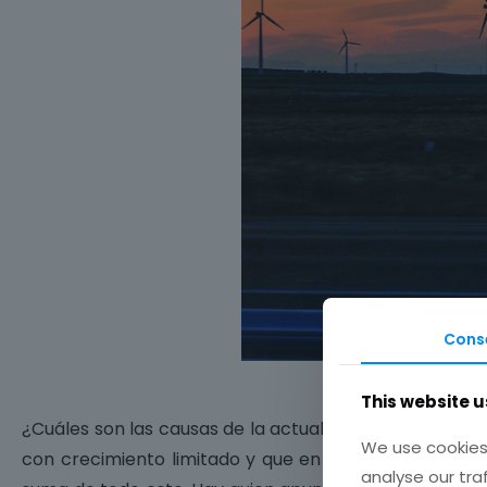
Cons
This website u
¿Cuáles son las causas de la actual crisis? Quizás el 
We use cookies 
con crecimiento limitado y que en pocos años han s
analyse our tra