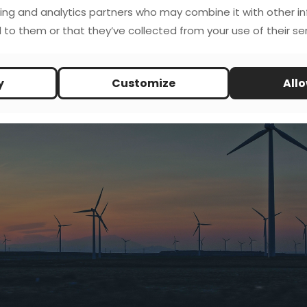
actores que explican parte de esta crisis no es tan sólo 
ing and analytics partners who may combine it with other i
trial
de las sociedades “modernas”. Hay quien sostiene la 
 to them or that they’ve collected from your use of their ser
ros guiños, derivados de la progresiva extinción de los c
y
Customize
Allo