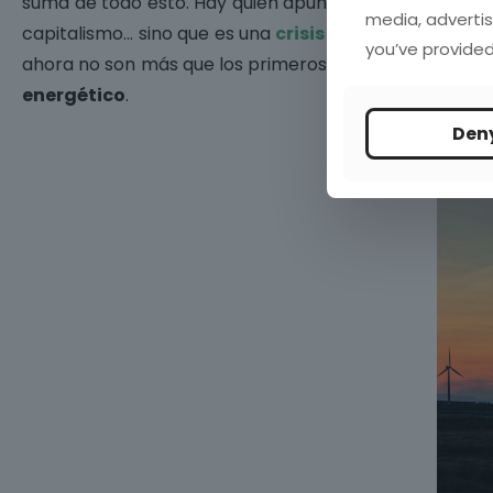
suma de todo esto. Hay quien apunta que, otro de los f
media, advertis
capitalismo… sino que es una
crisis del modelo indus
you’ve provided
ahora no son más que los primeros coletazos, los prime
energético
.
Den