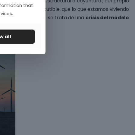
un colapso, ya sea estructural o coyuntural, del propio
nformation that
hipótesis, muy discutible, que lo que estamos viviendo
vices.
ombustibles fósiles… se trata de una
crisis del modelo
w all