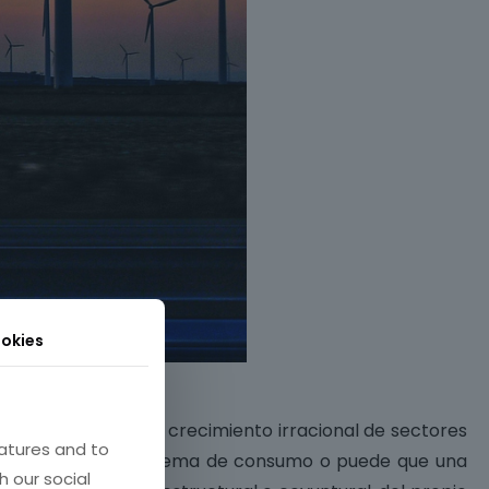
okies
o límites, quizás el crecimiento irracional de sectores
atures and to
sis en el propio sistema de consumo o puede que una
h our social