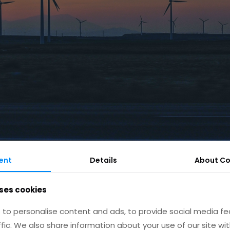
ent
Details
About
Co
ses cookies
desmadre de un sistema financiero al que no se le ha puest
to personalise content and ads, to provide social media fe
uperado el techo productivo de décadas, quizás una cri
ffic. We also share information about your use of our site wit